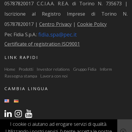
05787820017 C.C.I.A.A. R.E.A. di Torino N. 735673 |
z
del programma di
lavorazione fino al prodotto
Iscrizione al Registro Imprese di Torino N.
finito. Questa abilità rende
05787820017 |
Centro Privacy
|
Cookie Policy
i
Fidia un partner ideale
Pec Fidia S.p.A.:
Certificate of registration ISO9001
o
LINK RAPIDI
n
Home
Prodotti
Investor relations
Gruppo Fidia
Inform
Rassegna stampa
Lavora con noi
e
CAMBIA LINGUA
a
I cookie ci aiutano ad erogare servizi di qualità.
Utilizzando i nostri servizi, l'utente accetta le nostre