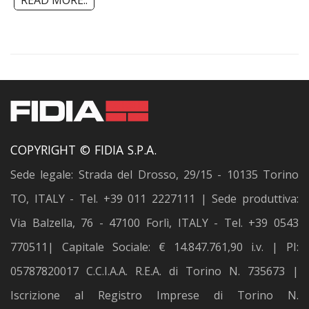
COPYRIGHT © FIDIA S.P.A.
Sede legale: Strada del Drosso, 29/15 - 10135 Torino
TO, ITALY - Tel. +39 011 2227111 | Sede produttiva:
Via Balzella, 76 - 47100 Forlì, ITALY - Tel. +39 0543
770511| Capitale Sociale: € 14.847.761,90 i.v. | PI:
05787820017 C.C.I.A.A. R.E.A. di Torino N. 735673 |
Iscrizione al Registro Imprese di Torino N.