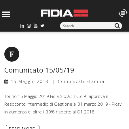
S
e
a
r
c
h
f
Comunicato 15/05/19
o
r
15 Maggio 2018
Comunicati Stampa
:
Torino 15 Maggio 2019 Fidia S.p.A.: il C.d.A. approva il
Resoconto Intermedio di Gestione al 31 marzo 2019 - Ricavi
in aumento di oltre il 30% rispetto al Q1 2018
READ MORE..