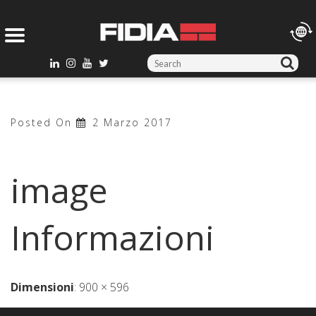
S
e
a
r
Posted On
2 Marzo 2017
c
h
f
image
o
r
:
Informazioni
Dimensioni
:
900 × 596