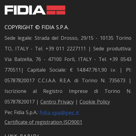
COPYRIGHT © FIDIA S.P.A.
Sede legale: Strada del Drosso, 29/15 - 10135 Torino
TO, ITALY - Tel. +39 011 2227111 | Sede produttiva:
Via Balzella, 76 - 47100 Forlì, ITALY - Tel. +39 0543
770511| Capitale Sociale: € 14.847.761,90 i.v. | PI:
05787820017 C.C.I.A.A. R.E.A. di Torino N. 735673 |
Iscrizione al Registro Imprese di Torino N.
05787820017 |
Centro Privacy
|
Cookie Policy
Pec Fidia S.p.A.:
Certificate of registration ISO9001
LINK RAPIDI