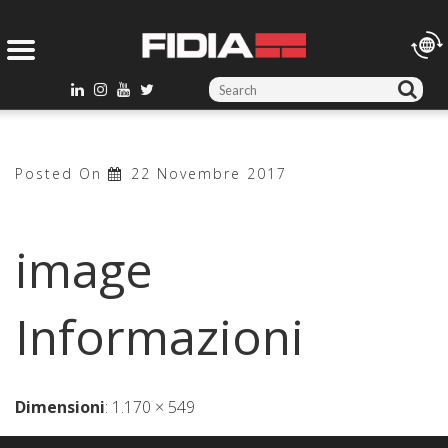
S
e
a
r
Posted On
22 Novembre 2017
c
h
f
image
o
r
:
Informazioni
Dimensioni
:
1.170 × 549