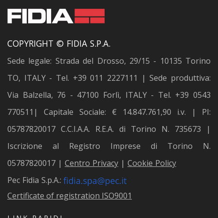
COPYRIGHT © FIDIA S.P.A.
Sede legale: Strada del Drosso, 29/15 - 10135 Torino
TO, ITALY - Tel. +39 011 2227111 | Sede produttiva:
Via Balzella, 76 - 47100 Forlì, ITALY - Tel. +39 0543
770511| Capitale Sociale: € 14.847.761,90 i.v. | PI:
05787820017 C.C.I.A.A. R.E.A. di Torino N. 735673 |
Iscrizione al Registro Imprese di Torino N.
05787820017 |
Centro Privacy
|
Cookie Policy
Pec Fidia S.p.A.:
Certificate of registration ISO9001
LINK RAPIDI