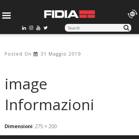
S
e
a
r
Posted On
31 Maggio 2019
c
h
f
image
o
r
:
Informazioni
Dimensioni
:
275 × 200