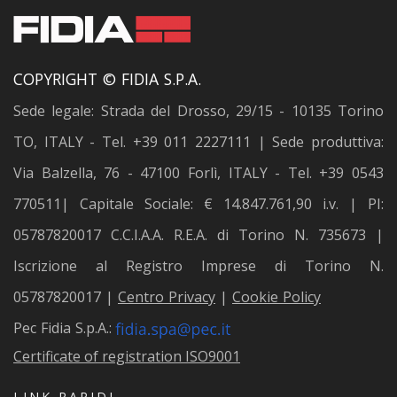
COPYRIGHT © FIDIA S.P.A.
Sede legale: Strada del Drosso, 29/15 - 10135 Torino
TO, ITALY - Tel. +39 011 2227111 | Sede produttiva:
Via Balzella, 76 - 47100 Forlì, ITALY - Tel. +39 0543
770511| Capitale Sociale: € 14.847.761,90 i.v. | PI:
05787820017 C.C.I.A.A. R.E.A. di Torino N. 735673 |
Iscrizione al Registro Imprese di Torino N.
05787820017 |
Centro Privacy
|
Cookie Policy
Pec Fidia S.p.A.:
Certificate of registration ISO9001
LINK RAPIDI