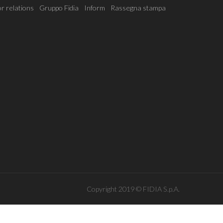
r relations
Gruppo Fidia
Inform
Rassegna stampa
Copyright 2019 © FIDIA S.p.A.