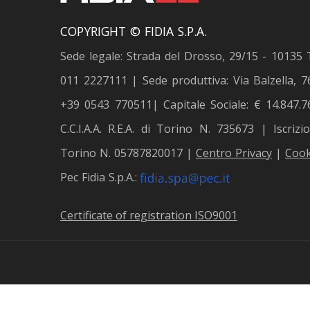
COPYRIGHT © FIDIA S.P.A.
Sede legale: Strada del Drosso, 29/15 - 10135 
011 2227111 | Sede produttiva: Via Balzella, 76
+39 0543 770511| Capitale Sociale: € 14.847.76
C.C.I.A.A. R.E.A. di Torino N. 735673 | Iscriz
Torino N. 05787820017 |
Centro Privacy
|
Cook
Pec Fidia S.p.A.:
Certificate of registration ISO9001