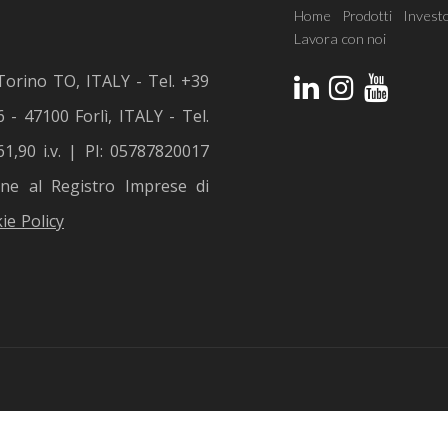
Home
Prodotti
Investo
Lavora con noi
Torino TO, ITALY - Tel. +39
 - 47100 Forlì, ITALY - Tel.
1,90 i.v. | PI: 05787820017
ione al Registro Imprese di
ie Policy