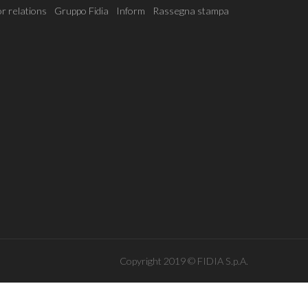
r relations
Gruppo Fidia
Inform
Rassegna stampa
Copyright 2019 © FIDIA S.p.A.