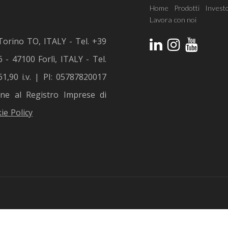
Home
Prodotti
Investo
Lavora con noi
Torino TO, ITALY - Tel. +39
 - 47100 Forlì, ITALY - Tel.
1,90 i.v. | PI: 05787820017
ione al Registro Imprese di
ie Policy