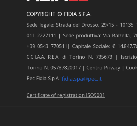
COPYRIGHT © FIDIA S.P.A.
Sede legale: Strada del Drosso, 29/15 - 10135 
011 2227111 | Sede produttiva: Via Balzella, 76
+39 0543 770511| Capitale Sociale: € 14.847.76
C.C.I.A.A. R.E.A. di Torino N. 735673 | Iscriz
Torino N. 05787820017 |
Centro Privacy
|
Cook
Pec Fidia S.p.A.:
Certificate of registration ISO9001