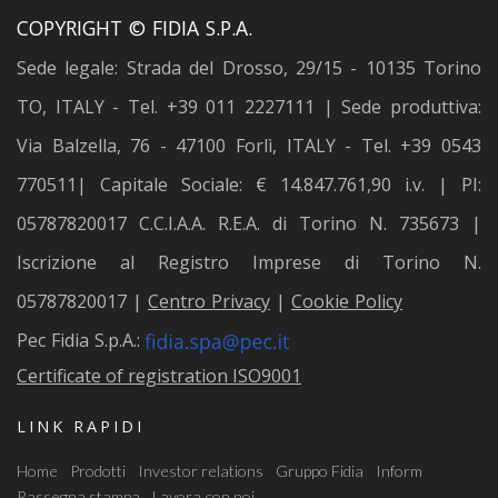
COPYRIGHT © FIDIA S.P.A.
Sede legale: Strada del Drosso, 29/15 - 10135 Torino
TO, ITALY - Tel. +39 011 2227111 | Sede produttiva:
Via Balzella, 76 - 47100 Forlì, ITALY - Tel. +39 0543
770511| Capitale Sociale: € 14.847.761,90 i.v. | PI:
05787820017 C.C.I.A.A. R.E.A. di Torino N. 735673 |
Iscrizione al Registro Imprese di Torino N.
05787820017 |
Centro Privacy
|
Cookie Policy
Pec Fidia S.p.A.:
Certificate of registration ISO9001
LINK RAPIDI
Home
Prodotti
Investor relations
Gruppo Fidia
Inform
Rassegna stampa
Lavora con noi