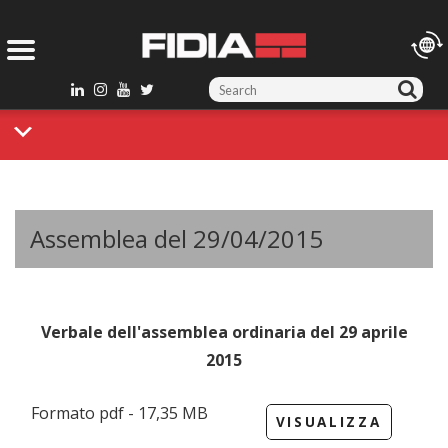
S
e
a
r
c
h
Assemblea del 29/04/2015
f
o
r
:
Verbale dell'assemblea ordinaria del 29 aprile
2015
Formato pdf - 17,35 MB
VISUALIZZA