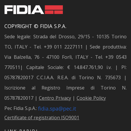
COPYRIGHT © FIDIA S.P.A.
Sede legale: Strada del Drosso, 29/15 - 10135 Torino
TO, ITALY - Tel. +39 011 2227111 | Sede produttiva:
Via Balzella, 76 - 47100 Forlì, ITALY - Tel. +39 0543
770511| Capitale Sociale: € 14.847.761,90 i.v. | PI:
05787820017 C.C.I.A.A. R.E.A. di Torino N. 735673 |
Iscrizione al Registro Imprese di Torino N.
05787820017 |
Centro Privacy
|
Cookie Policy
Pec Fidia S.p.A.:
Certificate of registration ISO9001
LINK RAPIDI