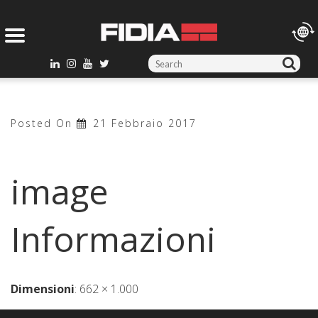
S
e
a
r
Posted On
21 Febbraio 2017
c
h
f
image
o
r
:
Informazioni
Dimensioni
:
662 × 1.000