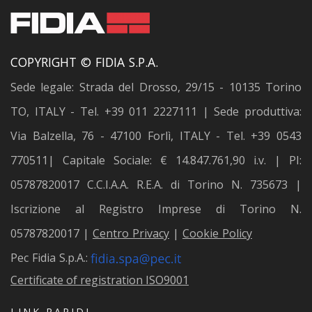
COPYRIGHT © FIDIA S.P.A.
Sede legale: Strada del Drosso, 29/15 - 10135 Torino
TO, ITALY - Tel. +39 011 2227111 | Sede produttiva:
Via Balzella, 76 - 47100 Forlì, ITALY - Tel. +39 0543
770511| Capitale Sociale: € 14.847.761,90 i.v. | PI:
05787820017 C.C.I.A.A. R.E.A. di Torino N. 735673 |
Iscrizione al Registro Imprese di Torino N.
05787820017 |
Centro Privacy
|
Cookie Policy
Pec Fidia S.p.A.:
Certificate of registration ISO9001
LINK RAPIDI