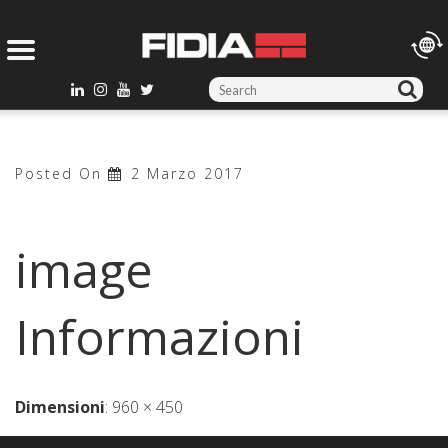
S
e
a
r
Posted On
2 Marzo 2017
c
h
f
image
o
r
:
Informazioni
Dimensioni
:
960 × 450