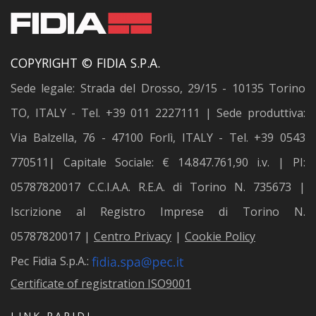
COPYRIGHT © FIDIA S.P.A.
Sede legale: Strada del Drosso, 29/15 - 10135 Torino
TO, ITALY - Tel. +39 011 2227111 | Sede produttiva:
Via Balzella, 76 - 47100 Forlì, ITALY - Tel. +39 0543
770511| Capitale Sociale: € 14.847.761,90 i.v. | PI:
05787820017 C.C.I.A.A. R.E.A. di Torino N. 735673 |
Iscrizione al Registro Imprese di Torino N.
05787820017 |
Centro Privacy
|
Cookie Policy
Pec Fidia S.p.A.:
Certificate of registration ISO9001
LINK RAPIDI