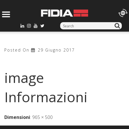
S
e
a
r
Posted On
29 Giugno 2017
c
h
f
image
o
r
:
Informazioni
Dimensioni
:
965 × 500