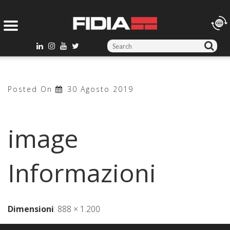
S
e
a
r
Posted On
30 Agosto 2019
c
h
f
image
o
r
:
Informazioni
Dimensioni
:
888 × 1.200