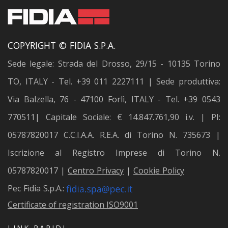
COPYRIGHT © FIDIA S.P.A.
Sede legale: Strada del Drosso, 29/15 - 10135 Torino
TO, ITALY - Tel. +39 011 2227111 | Sede produttiva:
Via Balzella, 76 - 47100 Forlì, ITALY - Tel. +39 0543
770511| Capitale Sociale: € 14.847.761,90 i.v. | PI:
05787820017 C.C.I.A.A. R.E.A. di Torino N. 735673 |
Iscrizione al Registro Imprese di Torino N.
05787820017 |
Centro Privacy
|
Cookie Policy
Pec Fidia S.p.A.:
Certificate of registration ISO9001
LINK RAPIDI